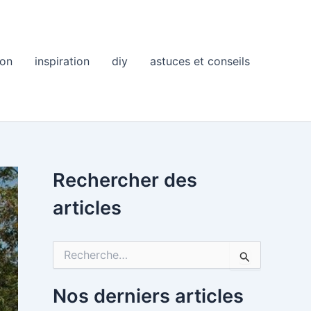
ion
inspiration
diy
astuces et conseils
Rechercher des
articles
R
e
c
h
Nos derniers articles
e