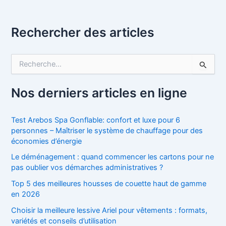
Rechercher des articles
R
e
c
h
Nos derniers articles en ligne
e
r
c
Test Arebos Spa Gonflable: confort et luxe pour 6
h
personnes – Maîtriser le système de chauffage pour des
e
économies d’énergie
r
Le déménagement : quand commencer les cartons pour ne
pas oublier vos démarches administratives ?
:
Top 5 des meilleures housses de couette haut de gamme
en 2026
Choisir la meilleure lessive Ariel pour vêtements : formats,
variétés et conseils d’utilisation